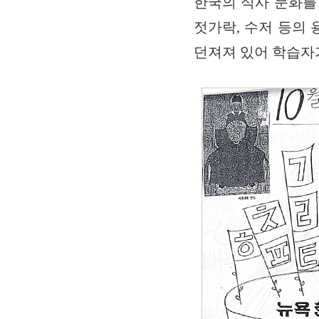
한국의 식사 문화를
젓가락, 수저 등의
던져져 있어 학습자