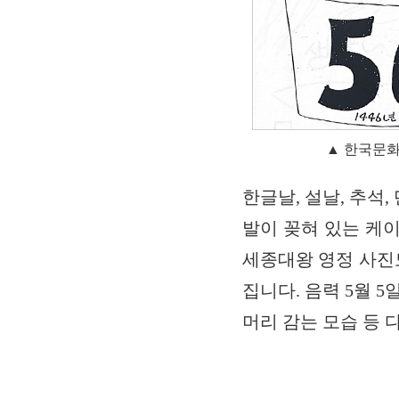
▲ 한국문화
한글날, 설날, 추석
발이 꽂혀 있는 케이
세종대왕 영정 사진
집니다. 음력 5월 
머리 감는 모습 등 