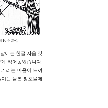
제16주 과정
글날에는 한글 자음 깃
랗게 적어놓았습니다.
 기리는 마음이 느껴
놀이는 물론 창포물에