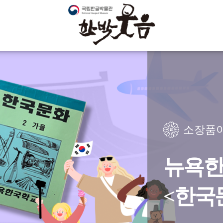
소장품
뉴욕한
<한국