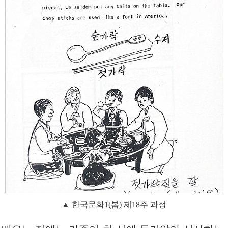
▲ 한국문화1(봄) 제18주 과정