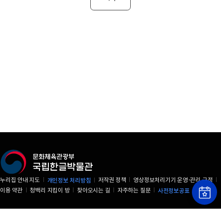
누리집 안내 지도
개인정보 처리방침
저작권 정책
영상정보처리기기 운영·관리 규정
이용 약관
청백리 지킴이 방
찾아오시는 길
자주하는 질문
사전정보공표
04383 서울시 용산구 서빙고로 139 국립한글박물관