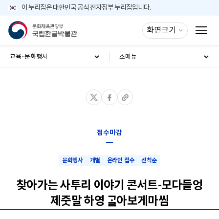
주메뉴 바로가기
본문바로가기
이 누리집은 대한민국 공식 전자정부 누리집입니다.
화면크기
모바일 메뉴 버튼
교육·문화행사
소메뉴
접수마감
문화행사
개별
온라인 접수
선착순
찾아가는 사투리 이야기 콘서트-모다들엉
제줏말 하영 ᄀᆞᆯ아보게마씸