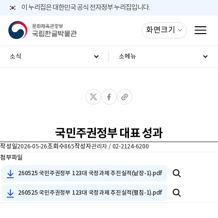
주메뉴 바로가기
본문바로가기
이 누리집은 대한민국 공식 전자정부 누리집입니다.
화면크기
모바일 메뉴 버튼
소식
소메뉴
국민주권정부 대표 성과
작성일
조회수
작성자
2026-05-26
865
관리자 / 02-2124-6200
첨부파일
260525 국민주권정부 123대 국정과제 추진실적(낱장-1).pdf
260525 국민주권정부 123대 국정과제 추진실적(펼침-1).pdf