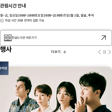
관람시간 안내
월~금, 일요일
10:00~18:00
토요일
10:00~21:00
휴관일
1월 1일, 설날, 추석
마감 시간 30분 전까지 입장 가능
한글도서관 바로가기
행사
더보기
수마감