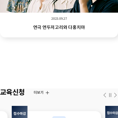
2023.09.27
연극 연두저고리와 다홍치마
교육신청
더보기
접수마
접수마감